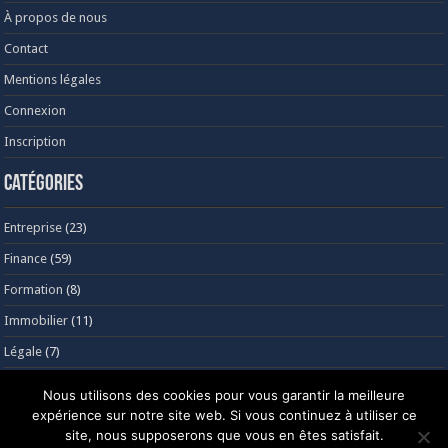
À propos de nous
Contact
Mentions légales
Connexion
Inscription
Catégories
Entreprise
(23)
Finance
(59)
Formation
(8)
Immobilier
(11)
Légale
(7)
Recrutement
(15)
Nous utilisons des cookies pour vous garantir la meilleure
expérience sur notre site web. Si vous continuez à utiliser ce
site, nous supposerons que vous en êtes satisfait.